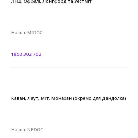
Ліїш, Оффалі, Лонґфорд та Уестміт
Назва:
MIDOC
1850 302 702
Каван, Лаут, Міт, Монахан (окремо для Дандолка)
Назва:
NEDOC