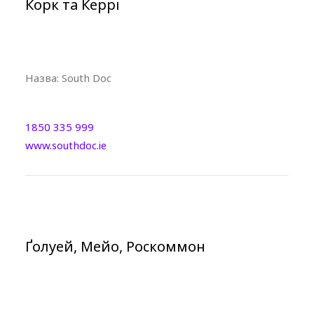
Корк та Керрі
Назва:
South Doc
1850 335 999
www.southdoc.ie
Ґолуей, Мейо, Роскоммон