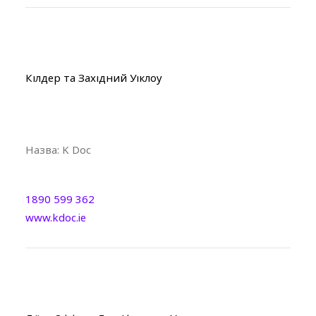
Кілдер та Західний Уіклоу
Назва:
K Doc
1890 599 362
www.kdoc.ie