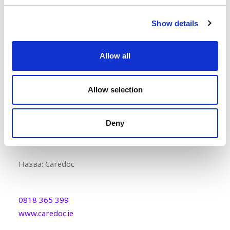
www.caredoc.ie
Show details
Allow all
Allow selection
Північний Літрім, Слайго, Західний Каван
Deny
Назва:
Caredoc
0818 365 399
www.caredoc.ie