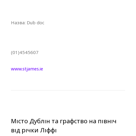
Назва:
Dub doc
(01)4545607
www.stjames.ie
Місто Дублін та графство на північ
від річки Ліффі