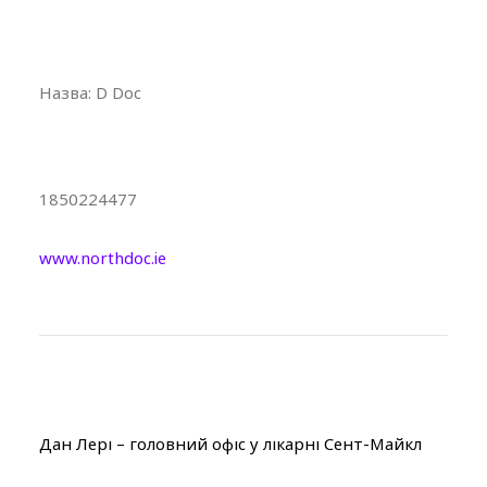
Назва:
D Doc
1850224477
www.northdoc.ie
Дан Лері – головний офіс у лікарні Сент-Майкл