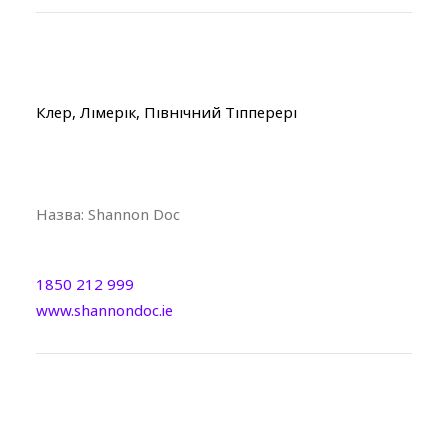
Клер, Лімерік, Північний Тіпперері
Назва:
Shannon Doc
1850 212 999
www.shannondoc.ie