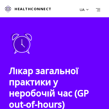
HEALTHCONNECT
UA
ДОМАШНЯ СТОРІНКА
ЗНАЙТИ ПОСЛУГУ
ДІЗНАТИСЯ БІЛЬШЕ
ПРО НАС
ЗВ‘ЯЗАТИСЯ З НАМИ
ПОЛІТИКА ТА ФАЙЛИ COOKIE
ПОШУК
Лікар загальної
практики у
неробочій час (GP
out-of-hours)